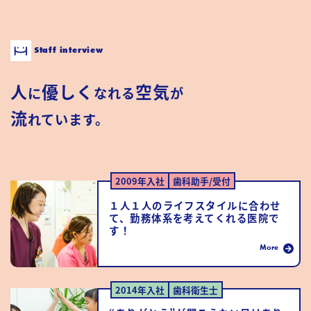
Staff interview
人
優しく
空気
に
なれる
が
流
れています。
2009年入社
歯科助手/受付
１人１人のライフスタイルに合わせ
て、勤務体系を考えてくれる医院で
す！
More
2014年入社
歯科衛生士