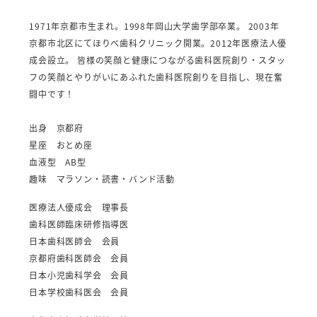
1971年京都市生まれ。1998年岡山大学歯学部卒業。 2003年
京都市北区にてほりべ歯科クリニック開業。2012年医療法人優
成会設立。 皆様の笑顔と健康につながる歯科医院創り・スタッ
フの笑顔とやりがいにあふれた歯科医院創りを目指し、現在奮
闘中です！
出身 京都府
星座 おとめ座
血液型 AB型
趣味 マラソン・読書・バンド活動
医療法人優成会 理事長
歯科医師臨床研修指導医
日本歯科医師会 会員
京都府歯科医師会 会員
日本小児歯科学会 会員
日本学校歯科医会 会員