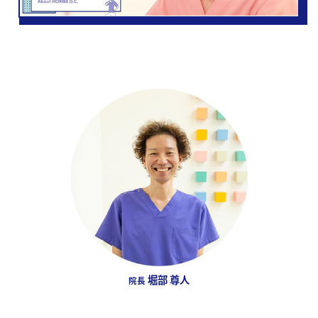
堀部 尊人
院長