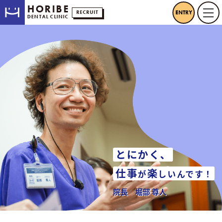
HORIBE
ENTRY
RECRUIT
togg
DENTAL CLINIC
とにかく、
仕事
楽
が
しいんです！
院長
堀部 尊人