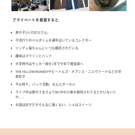
プライベートを暴露すると
男の子2人のお父さん。
今流行りのベルボトムを通年はいているコレクター
ツンデレ猫ちゃんにいつも翻弄されている
趣味はマラソンとバンド
大学時代はサッカー部を1年でやめて軽音部へ
THE YELLOW MONKEYやビートルズ・オアシス・ニルヴァーナなどの洋
楽好き
今も時々、バンド活動。なんとボーカル
ライブ中は歌のうまさよりMC中の小噺を期待されてるとかいないと
か、、
お酒は好きだがそんなに強くない。シメはスイーツ