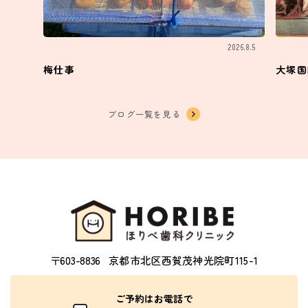
2026.8.5
梅仕事
大塚国
ブログ一覧を見る
〒603-8836
京都市北区西賀茂神光院町115-1
ご予約はお電話で