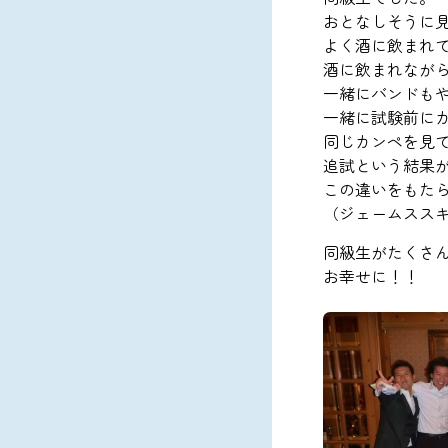
おとなしそうに
よく酒に飲まれ
酒に飲まれなが
一緒にバンドも
一緒に試験前に
同じカンペを見
追試という結果
この違いをもたら
（ジェームスス
同級生がたくさ
お幸せに！！