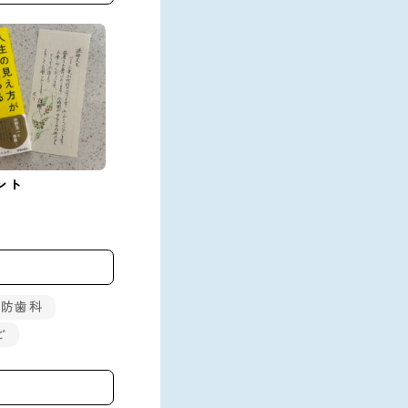
ント
予防歯科
ど