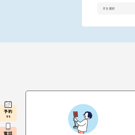
予約
する
電話