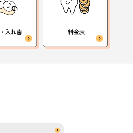
・入れ歯
料金表