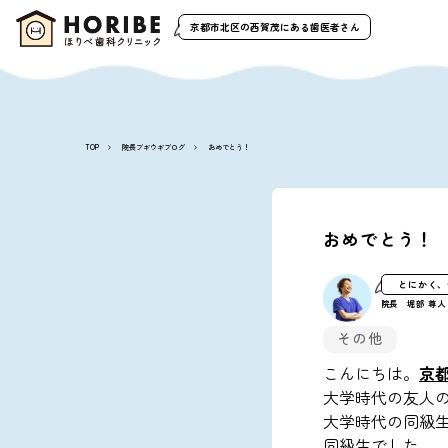
京都市北区の西賀茂
にある歯医者さん
TOP
院長ブギウギブログ
おめでとう！
おめでとう！
とにかく、
院長 堀部 尊人
その他
こんにちは。
京
大学時代の友人
大学時代の同級
同級生でした。