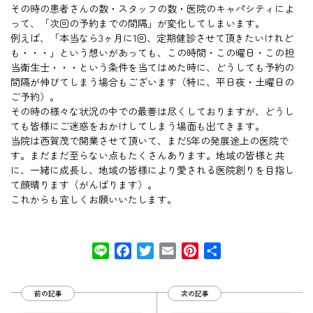
その時の患者さんの数・スタッフの数・医院のキャパシティによ
って、「次回の予約までの間隔」が変化してしまいます。
例えば、「本当なら3ヶ月に1回、定期健診させて頂きたいけれど
も・・・」という想いがあっても、この時間・この曜日・この担
当衛生士・・・という条件を当てはめた時に、どうしても予約の
間隔が伸びてしまう場合もございます（特に、平日夜・土曜日の
ご予約）。
その時の様々な状況の中での最善は尽くしておりますが、どうし
ても皆様にご迷惑をおかけしてしまう場面も出てきます。
当院は西賀茂で開業させて頂いて、まだ5年の発展途上の医院で
す。まだまだ至らない点もたくさんあります。地域の皆様と共
に、一緒に成長し、地域の皆様により愛される医院創りを目指し
て顔晴ります（がんばります）。
これからも宜しくお願いいたします。
Line
Facebook
Twitter
Email
Pinterest
共
有
前の記事
次の記事