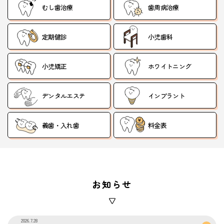
むし歯治療
歯周病治療
定期健診
小児歯科
小児矯正
ホワイトニング
デンタルエステ
インプラント
義歯・入れ歯
料金表
お知らせ
2026.7.28