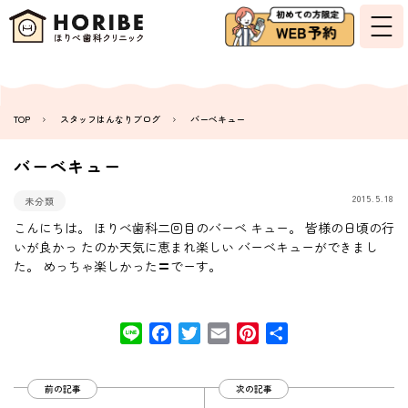
TOP
スタッフはんなりブログ
バーベキュー
バーベキュー
2015.5.18
未分類
こんにちは。 ほりべ歯科二回目のバーベ キュー。 皆様の日頃の行
いが良かっ たのか天気に恵まれ楽しい バーベキューができまし
た。 めっちゃ楽しかった〓でーす。
Line
Facebook
Twitter
Email
Pinterest
共
有
前の記事
次の記事