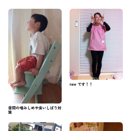
new です！！
昼間の噛みしめや食いしばり対
策