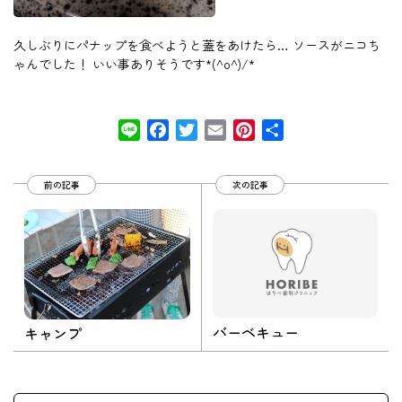
久しぶりにパナップを食べようと蓋をあけたら… ソースがニコち
ゃんでした！ いい事ありそうです*(^o^)/*
Line
Facebook
Twitter
Email
Pinterest
共
有
前の記事
次の記事
バーベキュー
キャンプ