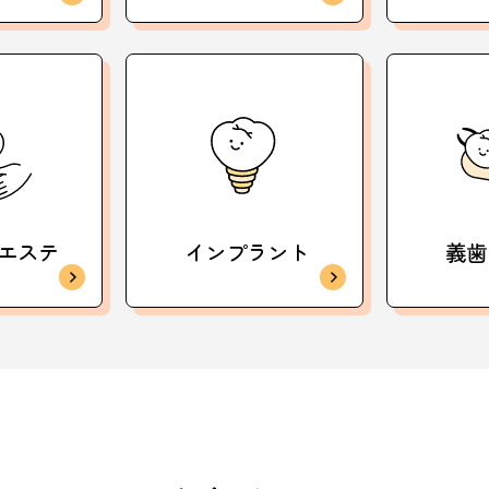
エステ
インプラント
義歯