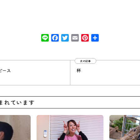
Line
Facebook
Twitter
Email
Pinterest
共
有
次の記事
ピース
杯
まれています