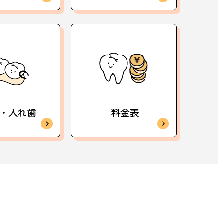
・入れ歯
料金表