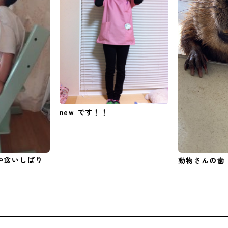
new です！！
や食いしばり
動物さんの歯