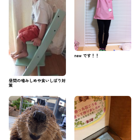
new です！！
昼間の噛みしめや食いしばり対
策