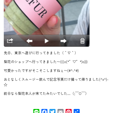
先日、東京へ遊びに行ってきました（＾∇＾）
梨花のショップへ行ってきました〜(((o(*゜▽゜*)o)))
可愛かったですがそこそこしますねぇ〜(#^.^#)
おとなしくスムージー飲んで記念写真だけ撮って帰りました(^з^)-
☆
前日なら梨花本人が来てたみたいでした…（;￣O￣）
Line
Facebook
Twitter
Email
Pinterest
共