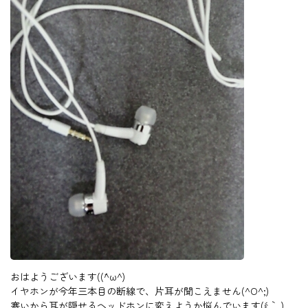
おはようございます((´^ω^)
イヤホンが今年三本目の断線で、片耳が聞こえません(^O^;)
寒いから耳が隠せるヘッドホンに変えようか悩んでいます(´ε｀ )