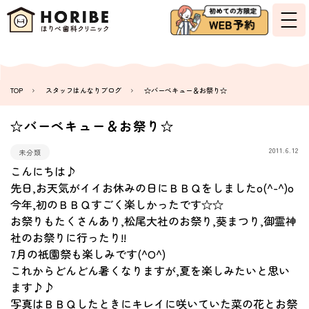
TOP
スタッフはんなりブログ
☆バーベキュー＆お祭り☆
☆バーベキュー＆お祭り☆
2011.6.12
未分類
こんにちは♪
先日,お天気がイイお休みの日にＢＢＱをしましたo(^-^)o
今年,初のＢＢＱすごく楽しかったです☆☆
お祭りもたくさんあり,松尾大社のお祭り,葵まつり,御霊神
社のお祭りに行ったり!!
7月の祇園祭も楽しみです(^O^)
これからどんどん暑くなりますが,夏を楽しみたいと思い
ます♪♪
写真はＢＢＱしたときにキレイに咲いていた菜の花とお祭