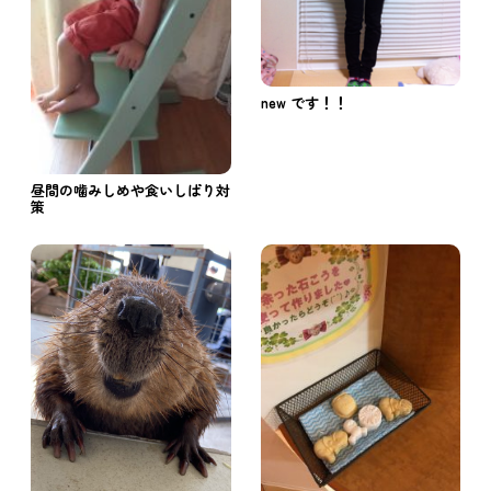
new です！！
昼間の噛みしめや食いしばり対
策