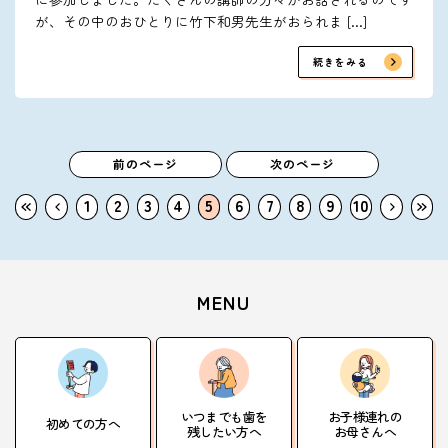
が、その中のおひとりに竹下和男先生がおられま […]
続きをみる
前のページ
次のページ
1
2
3
4
5
6
7
8
9
10
MENU
いつまでも歯を
お子様連れの
初めての方へ
残したい方へ
お母さんへ