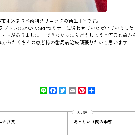
都市北区ほりべ歯科クリニックの衛生士Mです。
ラプトレOSAKAのSRPセミナーに通わせていただいていました
ストがありました。 できなかったらどうしようと何日も前から
これからたくさんの患者様の歯周病治療頑張りたいと思います！
Line
Facebook
Twitter
Email
Pinterest
共
有
次の記事
ナガ(5)
あっという間の季節