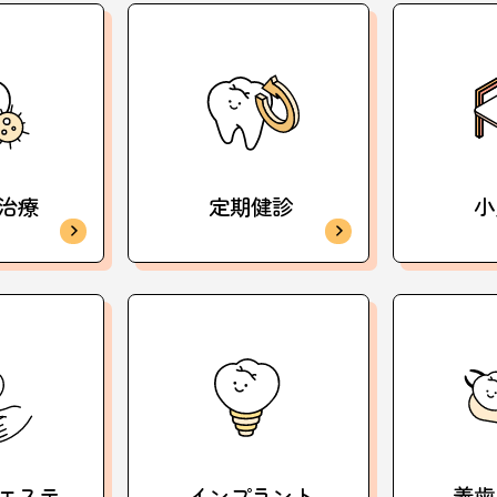
治療
定期健診
小
エステ
インプラント
義歯