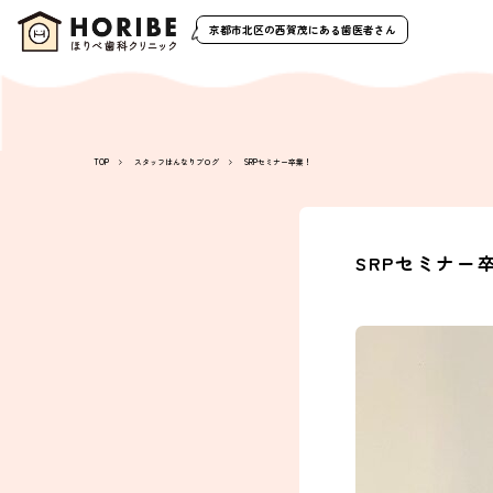
京都市北区の西賀茂
にある歯医者さん
TOP
スタッフはんなりブログ
SRPセミナー卒業！
SRPセミナー