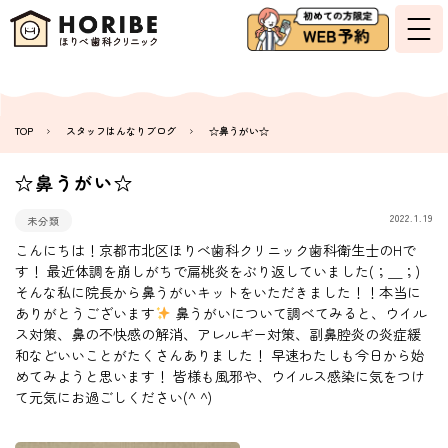
TOP
スタッフはんなりブログ
☆鼻うがい☆
☆鼻うがい☆
2022.1.19
未分類
こんにちは！京都市北区ほりべ歯科クリニック歯科衛生士のHで
す！ 最近体調を崩しがちで扁桃炎をぶり返していました(；＿；)
そんな私に院長から鼻うがいキットをいただきました！！本当に
ありがとうございます
鼻うがいについて調べてみると、ウイル
ス対策、鼻の不快感の解消、アレルギー対策、副鼻腔炎の炎症緩
和などいいことがたくさんありました！ 早速わたしも今日から始
めてみようと思います！ 皆様も風邪や、ウイルス感染に気をつけ
て元気にお過ごしください(^ ^)