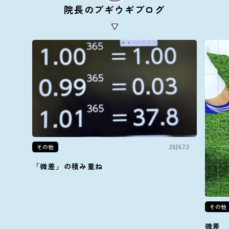
院長のブギウギブログ
その他
2026.7.3
「微差」の積み重ね
その他
微差