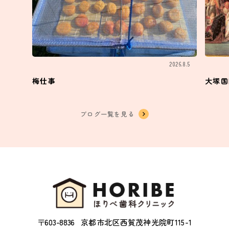
2026.8.5
梅仕事
大塚国
ブログ一覧を見る
〒603-8836
京都市北区西賀茂神光院町115-1