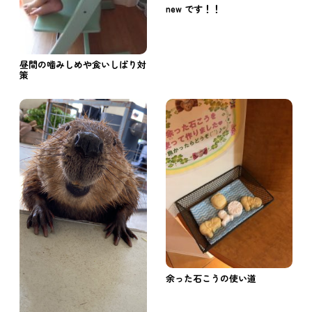
new です！！
昼間の噛みしめや食いしばり対
策
余った石こうの使い道