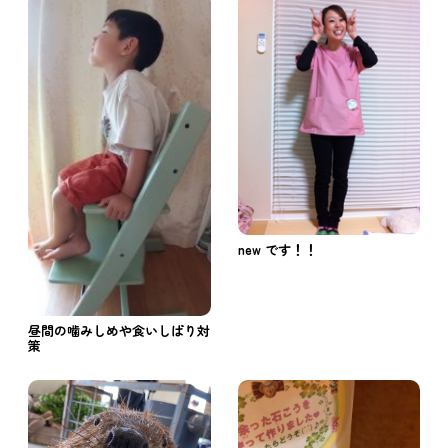
new です！！
昼間の噛みしめや食いしばり対
策