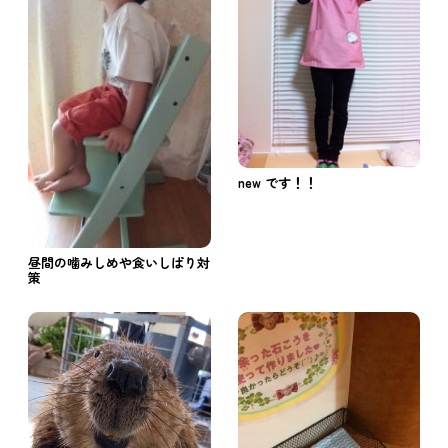
new です！！
昼間の噛みしめや食いしばり対
策