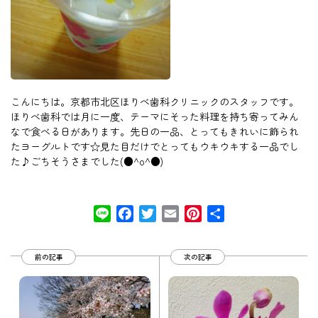
こんにちは。京都市北区ほりべ歯科クリニックのスタッフです。
ほりべ歯科では月に一度、テーマにそった料理を持ち寄ってみん
なで食べる日があります。先日の一品、とってもきれいに飾られ
たヨーグルトです☆見た目だけでとってもウキウキする一品でし
た♪ごちそうさまでした(●^o^●)
Line
Facebook
Twitter
Email
Pinterest
共
有
前の記事
次の記事