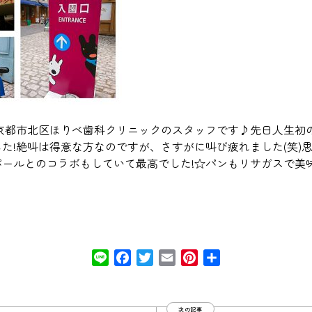
!京都市北区ほりべ歯科クリニックのスタッフです♪先日人生初
た!絶叫は得意な方なのですが、さすがに叫び疲れました(笑)
ールとのコラボもしていて最高でした!☆パンもリサガスで美味
Line
Facebook
Twitter
Email
Pinterest
共
有
次の記事