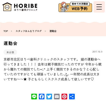
TOP
スタッフはんなりブログ
運動会
運動会
2017.10.9
未分類
京都市北区ほりべ歯科クリニックのスタッフです。 娘の運動会へ
行ってきました！！！ 去年は親子競技だったのですが 今年から親
から離れての競技でした⑅◡̈* 上手く競技できるのかな？と心配し
ていたのですがとても頑張っていました⸜₍*̤̥͚₎⸝ 一年間の成長は大き
いですね〜〜★ 子どもらしくスクスク成長して欲しいです♡
Line
Facebook
Twitter
Email
Pinterest
共
有