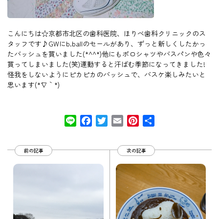
こんにちは☆京都市北区の歯科医院、ほりべ歯科クリニックのス
タッフです♪GWにb.ballのセールがあり、ずっと新しくしたかっ
たバッシュを買いました(*^^*)他にもポロシャツやバスパンや色々
買ってしまいました(笑)運動すると汗ばむ季節になってきました!
怪我をしないようにピカピカのバッシュで、バスケ楽しみたいと
思います(*´∇｀*)
Line
Facebook
Twitter
Email
Pinterest
共
有
前の記事
次の記事