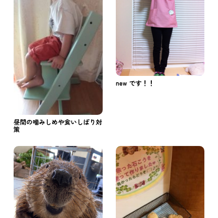
new です！！
昼間の噛みしめや食いしばり対
策