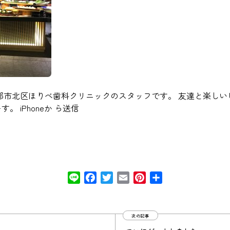
都市北区ほりべ歯科クリニックのスタッフです。 友達と楽しい
。 iPhoneか ら送信
Line
Facebook
Twitter
Email
Pinterest
共
有
次の記事