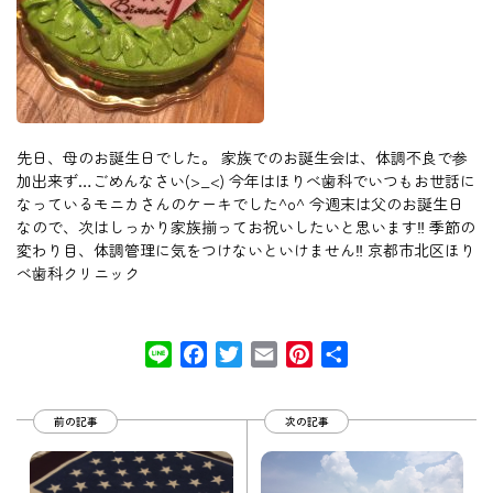
先日、母のお誕生日でした。 家族でのお誕生会は、体調不良で参
加出来ず…ごめんなさい(>_<) 今年はほりべ歯科でいつもお世話に
なっているモニカさんのケーキでした^o^ 今週末は父のお誕生日
なので、次はしっかり家族揃ってお祝いしたいと思います‼︎ 季節の
変わり目、体調管理に気をつけないといけません‼︎ 京都市北区ほり
べ歯科クリニック
Line
Facebook
Twitter
Email
Pinterest
共
有
前の記事
次の記事