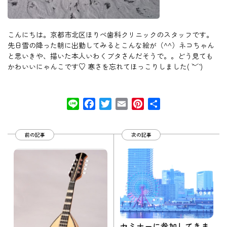
こんにちは。京都市北区ほりべ歯科クリニックのスタッフです。
先日雪の降った朝に出勤してみるとこんな絵が（^^）ネコちゃん
と思いきや、描いた本人いわくブタさんだそうで。。どう見ても
かわいいにゃんこです♡ 寒さを忘れてほっこりしました( ´﹀` )
Line
Facebook
Twitter
Email
Pinterest
共
有
前の記事
次の記事
セミナーに参加してきま