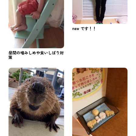
new です！！
昼間の噛みしめや食いしばり対
策