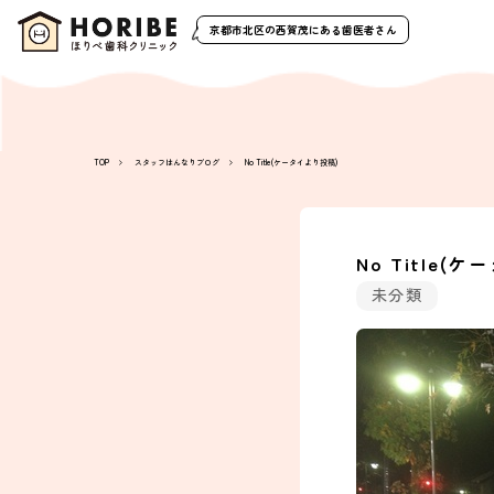
京都市北区の西賀茂
にある歯医者さん
TOP
スタッフはんなりブログ
No Title(ケータイより投稿)
No Title(
未分類