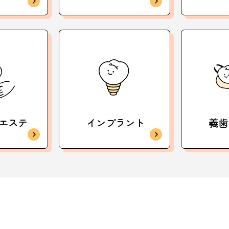
エステ
インプラント
義歯