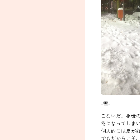
-雪-
こないだ、祖母
冬になってしま
個人的には夏が
でもだからこそ