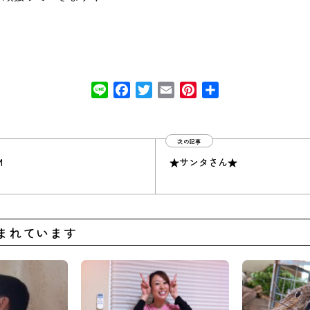
Line
Facebook
Twitter
Email
Pinterest
共
有
次の記事
M
★サンタさん★
まれています