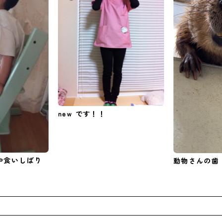
new です！！
や食いしばり
動物さんの歯