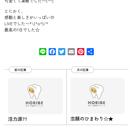
可愛くて素敵でした〜(^^)
とにかく、
感動と楽しさがいっぱいの
LIVEでした〜*\(^o^)/*
最高の1日でした☆
Line
Facebook
Twitter
Email
Pinterest
共
有
前の記事
次の記事
念願のひまわり☆★
活力源??