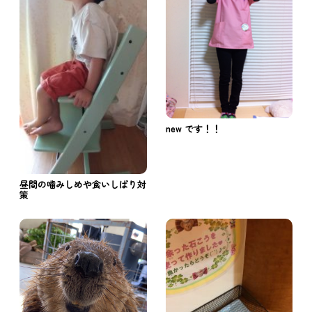
new です！！
昼間の噛みしめや食いしばり対
策