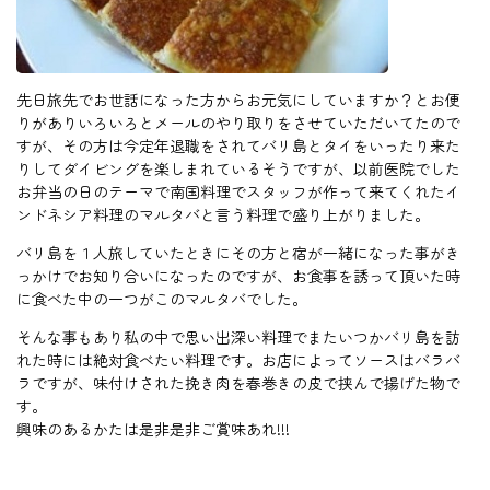
先日旅先でお世話になった方からお元気にしていますか？とお便
りがありいろいろとメールのやり取りをさせていただいてたので
すが、その方は今定年退職をされてバリ島とタイをいったり来た
りしてダイビングを楽しまれているそうですが、以前医院でした
お弁当の日のテーマで南国料理でスタッフが作って来てくれたイ
ンドネシア料理のマルタバと言う料理で盛り上がりました。
バリ島を１人旅していたときにその方と宿が一緒になった事がき
っかけでお知り合いになったのですが、お食事を誘って頂いた時
に食べた中の一つがこのマルタバでした。
そんな事もあり私の中で思い出深い料理でまたいつかバリ島を訪
れた時には絶対食べたい料理です。お店によってソースはバラバ
ラですが、味付けされた挽き肉を春巻きの皮で挟んで揚げた物で
す。
興味のあるかたは是非是非ご賞味あれ!!!