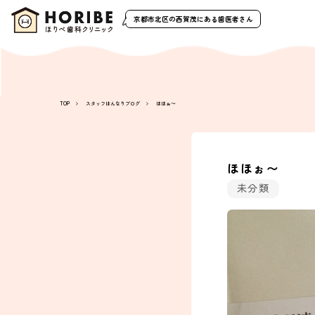
京都市北区の西賀茂
にある歯医者さん
TOP
スタッフはんなりブログ
ほほぉ〜
ほほぉ〜
未分類