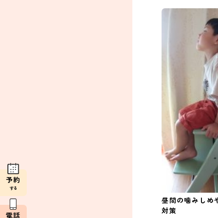
予約
する
昼間の噛みしめ
対策
電話