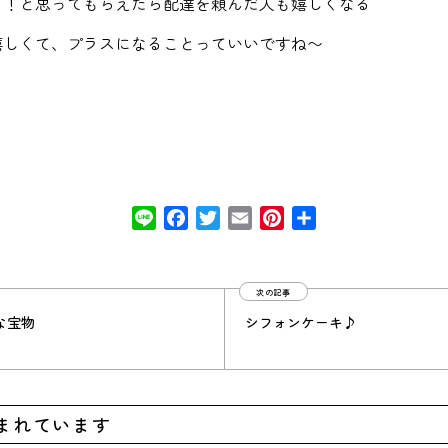
う！と思ってもらえたら配達を頼んだ人も嬉しくなる
嬉しくて、プラスになることっていいですね〜
Line
Facebook
Twitter
Email
Pinterest
共
有
次の記事
な宝物
シフォンケーキ♪
まれています