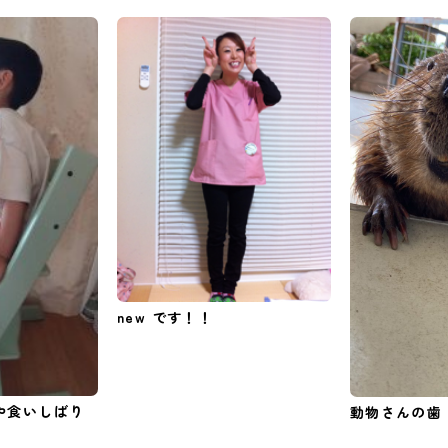
new です！！
や食いしばり
動物さんの歯