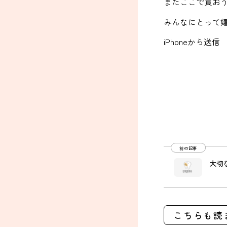
またここで買お
みんなにとって
iPhoneから送信
前の記事
大切
こちらも読