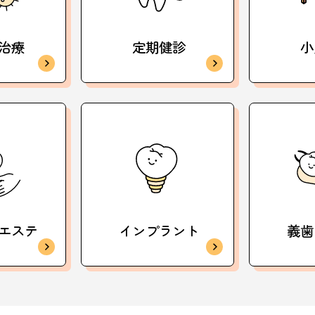
治療
定期健診
小
エステ
インプラント
義歯