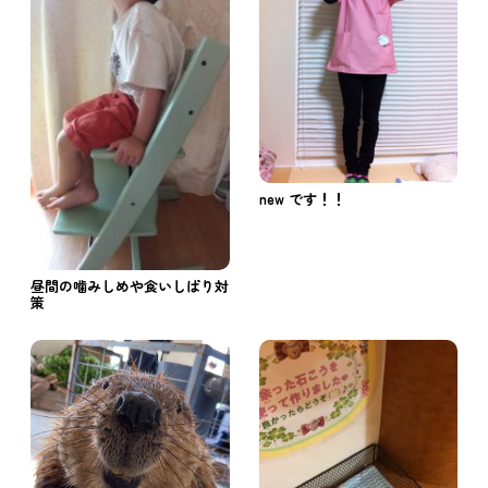
new です！！
昼間の噛みしめや食いしばり対
策