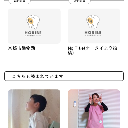
前の記事
次の記事
No Title(ケータイより投
京都市動物園
稿)
こちらも読まれています