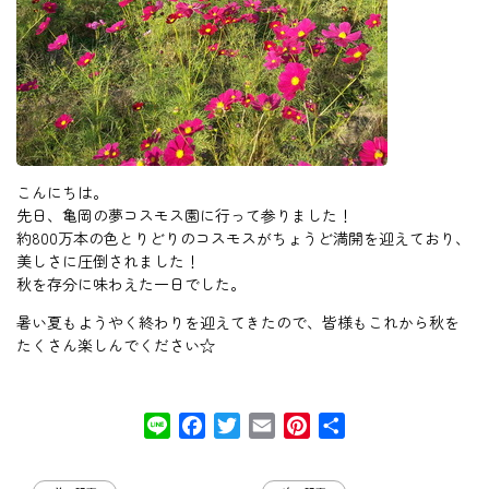
こんにちは。
先日、亀岡の夢コスモス園に行って参りました！
約800万本の色とりどりのコスモスがちょうど満開を迎えており、
美しさに圧倒されました！
秋を存分に味わえた一日でした。
暑い夏もようやく終わりを迎えてきたので、皆様もこれから秋を
たくさん楽しんでください☆
Line
Facebook
Twitter
Email
Pinterest
共
有