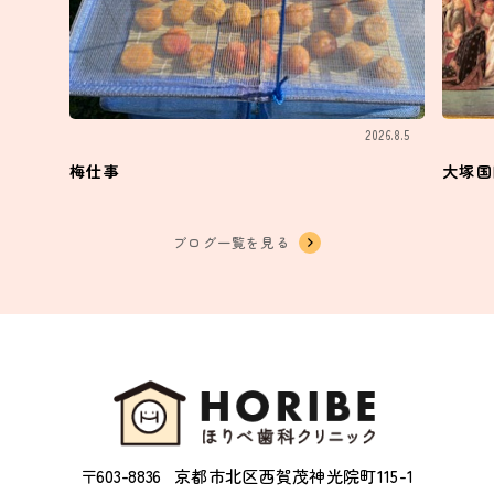
2026.8.5
梅仕事
大塚国
ブログ一覧を見る
〒603-8836
京都市北区西賀茂神光院町115-1