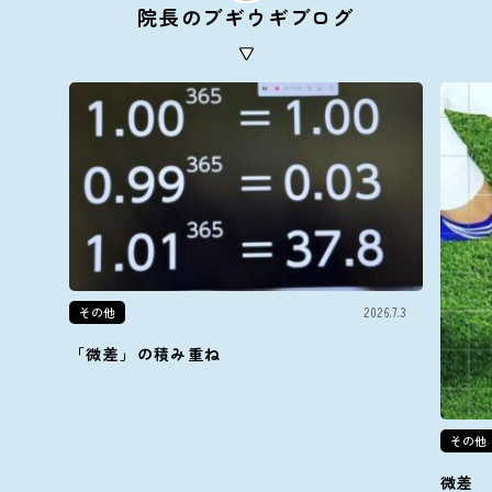
院長のブギウギブログ
その他
2026.7.3
「微差」の積み重ね
その他
微差