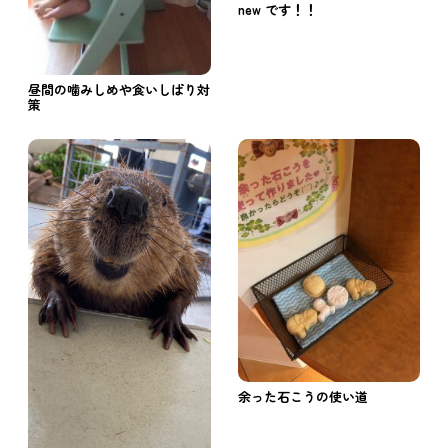
new です！！
昼間の噛みしめや食いしばり対
策
余った石こうの使い道