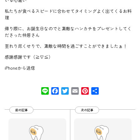
いる心遣い
私たちが食べるスピードに合わせてタイミングよく出てくるお料
理
帰り際に、お誕生日なのでと素敵なハンカチをプレゼントしてく
ださった仲居さん
至れり尽くせりで、素敵な時間を過ごすことができましたぁ！
感謝感謝です（≧∇≦）
iPhoneから送信
Line
Facebook
Twitter
Email
Pinterest
共
有
前の記事
次の記事