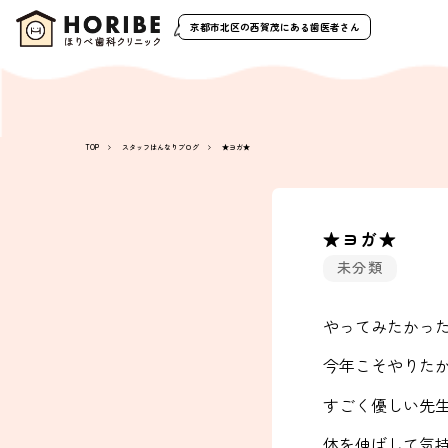
京都市北区の西賀茂
にある歯医者さん
TOP
スタッフはんなりブログ
★ヨガ★
★ヨガ★
未分類
やってみたかっ
今年こそやりた
すごく優しい先生
体を伸ばして気持