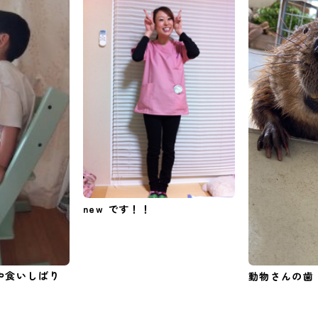
new です！！
や食いしばり
動物さんの歯