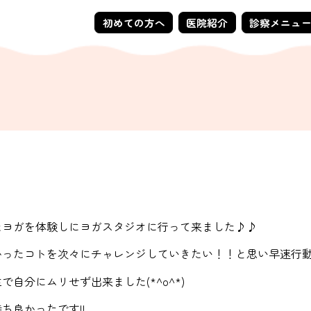
初めての方へ
医院紹介
診察メニュ
たヨガを体験しにヨガスタジオに行って来ました♪♪
かったコトを次々にチャレンジしていきたい！！と思い早速行
で自分にムリせず出来ました(*^o^*)
ち良かったです!!