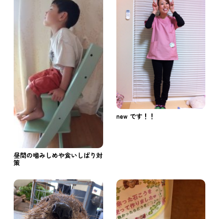
new です！！
昼間の噛みしめや食いしばり対
策