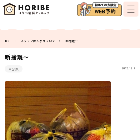
TOP
スタッフはんなりブログ
断捨離〜
断捨離〜
2012.12.7
未分類