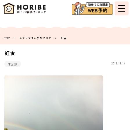
TOP
スタッフはんなりブログ
虹★
虹★
2012.11.14
未分類