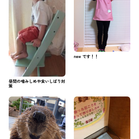
new です！！
昼間の噛みしめや食いしばり対
策