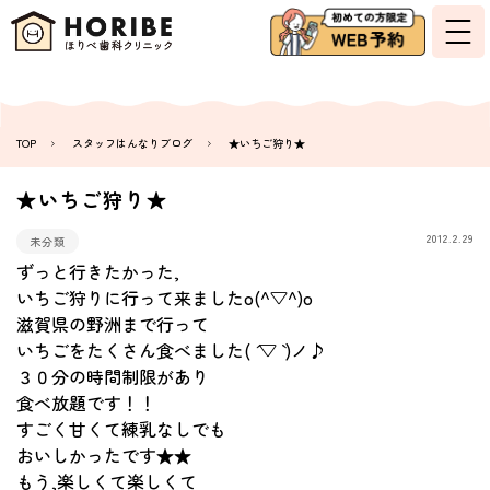
TOP
スタッフはんなりブログ
★いちご狩り★
★いちご狩り★
2012.2.29
未分類
ずっと行きたかった,
いちご狩りに行って来ましたo(^▽^)o
滋賀県の野洲まで行って
いちごをたくさん食べました( ´ ▽ ` )ノ♪
３０分の時間制限があり
食べ放題です！！
すごく甘くて練乳なしでも
おいしかったです★★
もう,楽しくて楽しくて