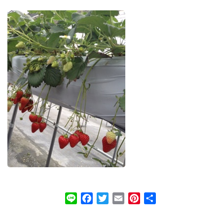
Line
Facebook
Twitter
Email
Pinterest
共
有