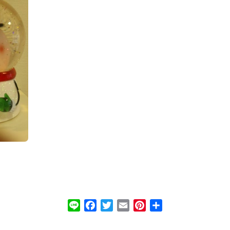
Line
Facebook
Twitter
Email
Pinterest
共
有