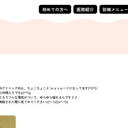
初めての方へ
医院紹介
診察メニュ
クリニック内も、ちょこちょこＸ’ｍａｓムードになってます(^O^)/
仲間入りですp(^^)q
とカラフルな電気がついて、ゆらゆら揺れるんです♪♪
された際に見てみてくださいo(^-^o)(o^-^)o