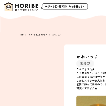
京都市北区の西賀茂
にある歯医者さん
TOP
スタッフはんなりブログ
かわいっ♪
かわいっ♪
未分類
こんにちは☆★
１２月になり、ほりべ歯科
この雪だるま君は今年から
しかもスイッチを入れる
玄関に飾ってあるので、来院
可愛いですよ☆★