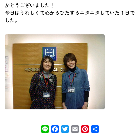
がとうございました！
今日はうれしくて心からひたすらニタニタしていた１日で
した。
Line
Facebook
Twitter
Email
Pinterest
共
有