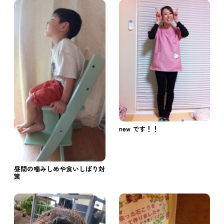
new です！！
昼間の噛みしめや食いしばり対
策