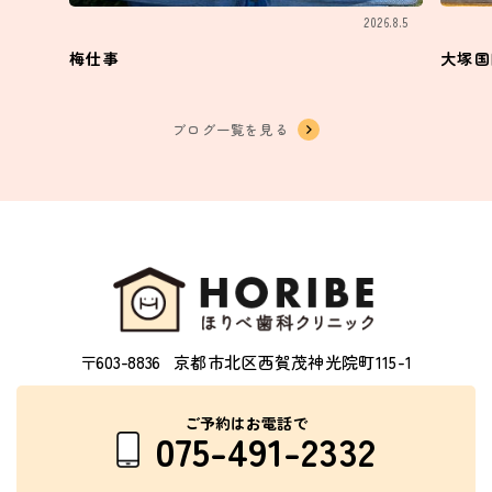
2026.8.5
梅仕事
大塚国
ブログ一覧を見る
〒603-8836
京都市北区西賀茂神光院町115-1
ご予約はお電話で
075-491-2332