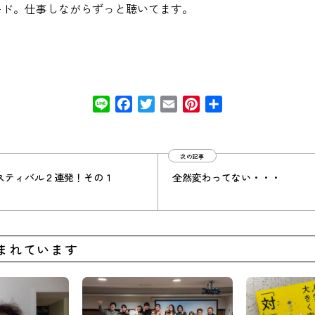
ード。仕事しながらずっと聴いてます。
Line
Facebook
Twitter
Email
Pinterest
共
有
次の記事
スティバル２連発！その１
全然変わってない・・・
まれています