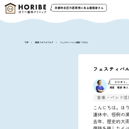
京都市北区の西賀茂
にある歯医者さん
TOP
院長ブギウギブログ
フェスティバル２連発！その２
フェスティバ
とにかく、
院長 堀部 尊人
音楽・バンド活
こんにちは。ほ
連休中、恒例の
去年、歴史的大
傷跡を残したイ