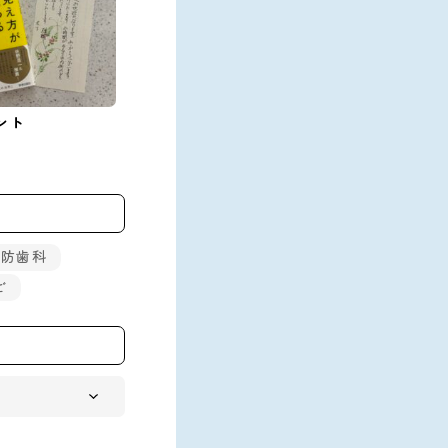
ント
予防歯科
ど