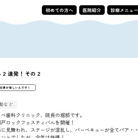
初めての方へ
医院紹介
診察メニュ
ル２連発！その２
仕事が楽しいんです！
動など
りべ歯科クリニック、院長の堀部です。
瀬戸ロックフェスティバルを開催！
雨に見舞われ、ステージが混乱し、バーベキューが全てパア・
ベントでしたが、今年は快晴！